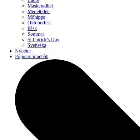
Lucia
Maskeradbal
Medeltiden
Möhippa
Oktoberfest
Påsk
Sommar
St Patrick’s Day
Svensexa
Nyheter
Populärt innehåll