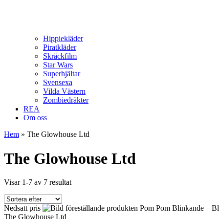
Hippiekläder
Piratkläder
Skräckfilm
Star Wars
Superhjältar
Svensexa
Vilda Västern
Zombiedräkter
REA
Om oss
Hem
»
The Glowhouse Ltd
The Glowhouse Ltd
Visar 1-7 av 7 resultat
Nedsatt pris
The Glowhouse Ltd