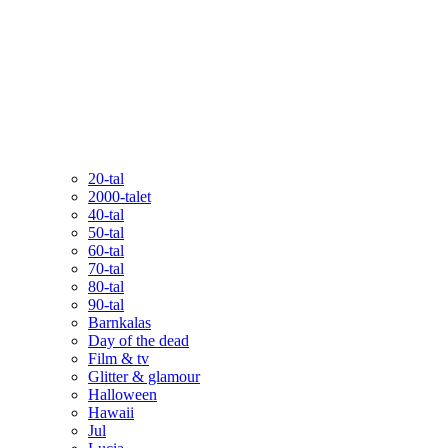
20-tal
2000-talet
40-tal
50-tal
60-tal
70-tal
80-tal
90-tal
Barnkalas
Day of the dead
Film & tv
Glitter & glamour
Halloween
Hawaii
Jul