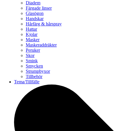
Diadem
Färgade linser
Glasögon
Handskar
Hårfärg & hårspray
Hattar
Kjolar
Masker
Maskeraddräkter
Peruker
Skor
Smink
Smycken
Strumpbyxor
Tillbehör
Tema/Tillfälle