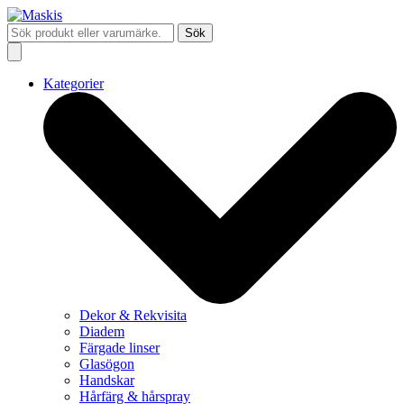
Sök
Kategorier
Dekor & Rekvisita
Diadem
Färgade linser
Glasögon
Handskar
Hårfärg & hårspray