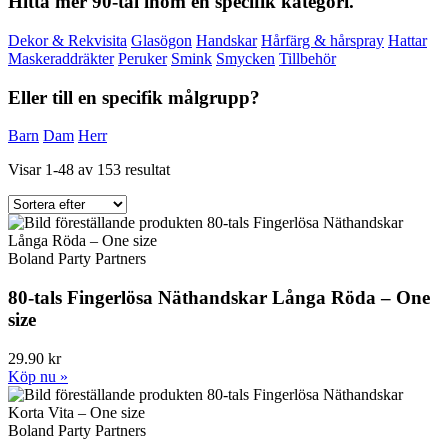
Hitta mer 90-tal inom en specifik kategori.
Dekor & Rekvisita
Glasögon
Handskar
Hårfärg & hårspray
Hattar
Maskeraddräkter
Peruker
Smink
Smycken
Tillbehör
Eller till en specifik målgrupp?
Barn
Dam
Herr
Visar 1-48 av 153 resultat
Boland Party Partners
80-tals Fingerlösa Näthandskar Långa Röda – One
size
29.90 kr
Köp nu »
Boland Party Partners