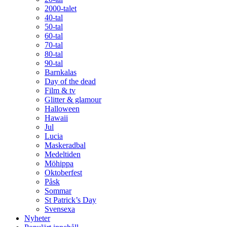
2000-talet
40-tal
50-tal
60-tal
70-tal
80-tal
90-tal
Barnkalas
Day of the dead
Film & tv
Glitter & glamour
Halloween
Hawaii
Jul
Lucia
Maskeradbal
Medeltiden
Möhippa
Oktoberfest
Påsk
Sommar
St Patrick’s Day
Svensexa
Nyheter