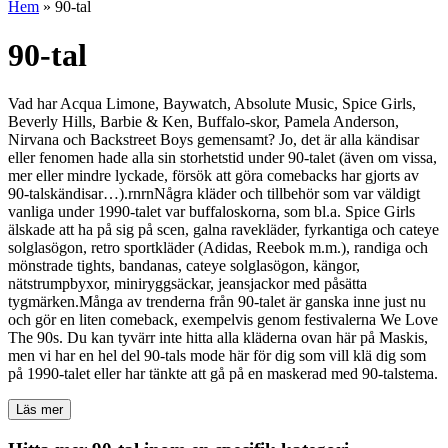
Hem
»
90-tal
90-tal
Vad har Acqua Limone, Baywatch, Absolute Music, Spice Girls,
Beverly Hills, Barbie & Ken, Buffalo-skor, Pamela Anderson,
Nirvana och Backstreet Boys gemensamt? Jo, det är alla kändisar
eller fenomen hade alla sin storhetstid under 90-talet (även om vissa,
mer eller mindre lyckade, försök att göra comebacks har gjorts av
90-talskändisar…).rnrnNågra kläder och tillbehör som var väldigt
vanliga under 1990-talet var buffaloskorna, som bl.a. Spice Girls
älskade att ha på sig på scen, galna ravekläder, fyrkantiga och cateye
solglasögon, retro sportkläder (Adidas, Reebok m.m.), randiga och
mönstrade tights, bandanas, cateye solglasögon, kängor,
nätstrumpbyxor, miniryggsäckar, jeansjackor med påsätta
tygmärken.Många av trenderna från 90-talet är ganska inne just nu
och gör en liten comeback, exempelvis genom festivalerna We Love
The 90s. Du kan tyvärr inte hitta alla kläderna ovan här på Maskis,
men vi har en hel del 90-tals mode här för dig som vill klä dig som
på 1990-talet eller har tänkte att gå på en maskerad med 90-talstema.
Läs mer