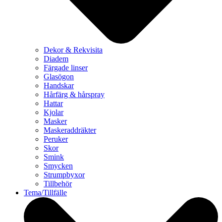
Dekor & Rekvisita
Diadem
Färgade linser
Glasögon
Handskar
Hårfärg & hårspray
Hattar
Kjolar
Masker
Maskeraddräkter
Peruker
Skor
Smink
Smycken
Strumpbyxor
Tillbehör
Tema/Tillfälle