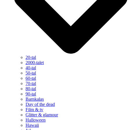
20-tal
2000-talet
40-tal
50-tal
60-tal
70-tal
80-tal
90-tal
Barnkalas
Day of the dead
Film & tv
Glitter & glamour
Halloween
Hawaii