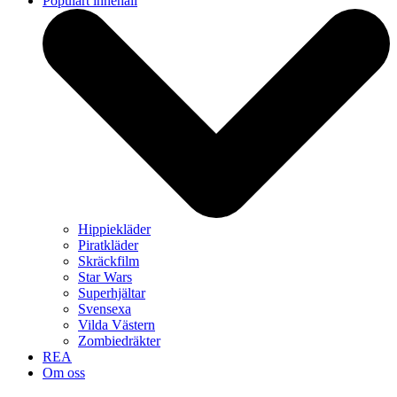
Populärt innehåll
Hippiekläder
Piratkläder
Skräckfilm
Star Wars
Superhjältar
Svensexa
Vilda Västern
Zombiedräkter
REA
Om oss