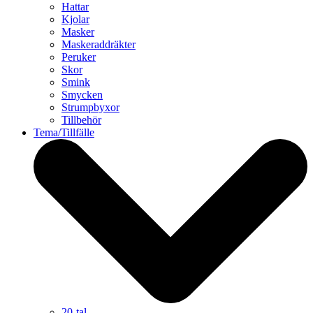
Hattar
Kjolar
Masker
Maskeraddräkter
Peruker
Skor
Smink
Smycken
Strumpbyxor
Tillbehör
Tema/Tillfälle
20-tal