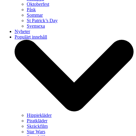
Oktoberfest
Påsk
Sommar
St Patrick’s Day
Svensexa
Nyheter
Populärt innehåll
Hippiekläder
Piratkläder
Skräckfilm
Star Wars