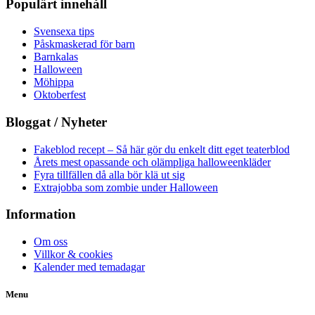
Populärt innehåll
Svensexa tips
Påskmaskerad för barn
Barnkalas
Halloween
Möhippa
Oktoberfest
Bloggat / Nyheter
Fakeblod recept – Så här gör du enkelt ditt eget teaterblod
Årets mest opassande och olämpliga halloweenkläder
Fyra tillfällen då alla bör klä ut sig
Extrajobba som zombie under Halloween
Information
Om oss
Villkor & cookies
Kalender med temadagar
Menu