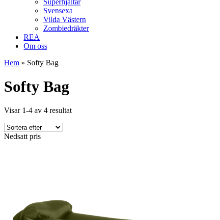
Superhjältar
Svensexa
Vilda Västern
Zombiedräkter
REA
Om oss
Hem
»
Softy Bag
Softy Bag
Visar 1-4 av 4 resultat
Nedsatt pris