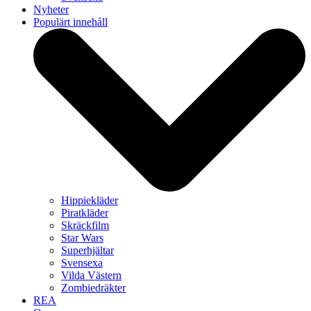
Nyheter
Populärt innehåll
Hippiekläder
Piratkläder
Skräckfilm
Star Wars
Superhjältar
Svensexa
Vilda Västern
Zombiedräkter
REA