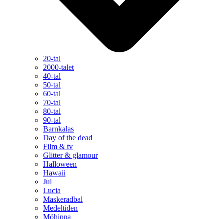
20-tal
2000-talet
40-tal
50-tal
60-tal
70-tal
80-tal
90-tal
Barnkalas
Day of the dead
Film & tv
Glitter & glamour
Halloween
Hawaii
Jul
Lucia
Maskeradbal
Medeltiden
Möhippa