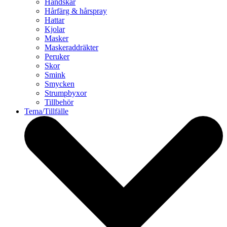
Handskar
Hårfärg & hårspray
Hattar
Kjolar
Masker
Maskeraddräkter
Peruker
Skor
Smink
Smycken
Strumpbyxor
Tillbehör
Tema/Tillfälle