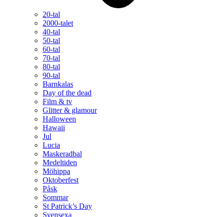
20-tal
2000-talet
40-tal
50-tal
60-tal
70-tal
80-tal
90-tal
Barnkalas
Day of the dead
Film & tv
Glitter & glamour
Halloween
Hawaii
Jul
Lucia
Maskeradbal
Medeltiden
Möhippa
Oktoberfest
Påsk
Sommar
St Patrick’s Day
Svensexa