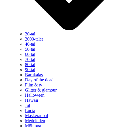
20-tal
2000-talet
40-tal
50-tal
60-tal
70-tal
80-tal
90-tal
Barnkalas
Day of the dead
Film & tv
Glitter & glamour
Halloween
Hawaii
Jul
Lucia
Maskeradbal
Medeltiden
Möhippa