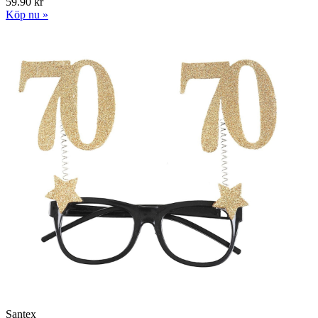
59.90 kr
Köp nu »
Santex