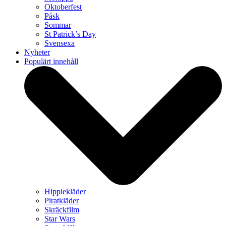
Oktoberfest
Påsk
Sommar
St Patrick’s Day
Svensexa
Nyheter
Populärt innehåll
Hippiekläder
Piratkläder
Skräckfilm
Star Wars