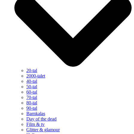
20-tal
2000-talet
40-tal
50-tal
60-tal
70-tal
80-tal
90-tal
Barnkalas
Day of the dead
Film & tv
Glitter & glamour