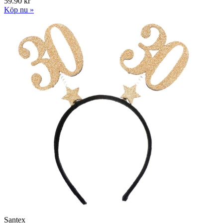
59.90 kr
Köp nu »
Santex