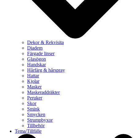
Dekor & Rekvisita
Diadem
Färgade linser
Glasögon
Handskar
Hårfärg & hårspray
Hattar
Kjolar
Masker
Maskeraddräkter
Peruker
Skor
Smink
Smycken
Strumpbyxor
Tillbehör
Tema/Tillfälle