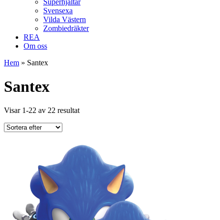
Superhjältar
Svensexa
Vilda Västern
Zombiedräkter
REA
Om oss
Hem
»
Santex
Santex
Visar 1-22 av 22 resultat