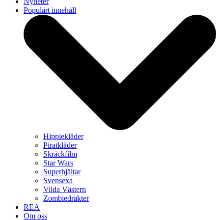
Nyheter
Populärt innehåll
Hippiekläder
Piratkläder
Skräckfilm
Star Wars
Superhjältar
Svensexa
Vilda Västern
Zombiedräkter
REA
Om oss