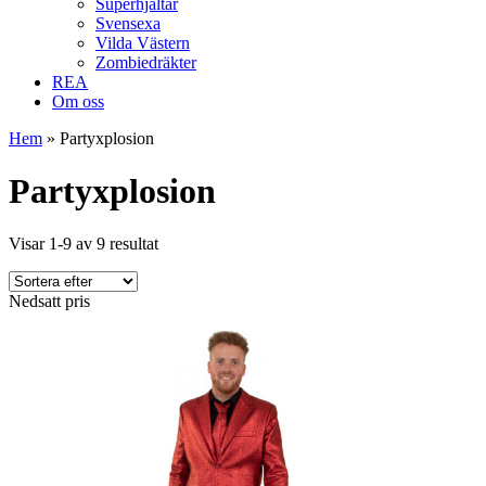
Superhjältar
Svensexa
Vilda Västern
Zombiedräkter
REA
Om oss
Hem
»
Partyxplosion
Partyxplosion
Visar 1-9 av 9 resultat
Nedsatt pris