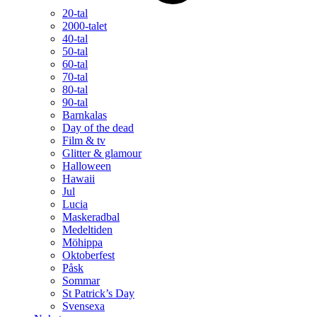
20-tal
2000-talet
40-tal
50-tal
60-tal
70-tal
80-tal
90-tal
Barnkalas
Day of the dead
Film & tv
Glitter & glamour
Halloween
Hawaii
Jul
Lucia
Maskeradbal
Medeltiden
Möhippa
Oktoberfest
Påsk
Sommar
St Patrick’s Day
Svensexa