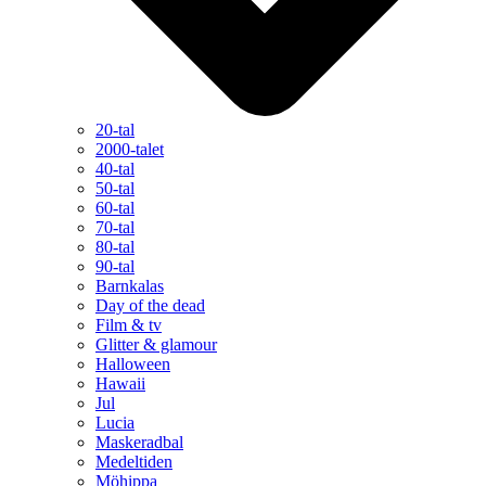
20-tal
2000-talet
40-tal
50-tal
60-tal
70-tal
80-tal
90-tal
Barnkalas
Day of the dead
Film & tv
Glitter & glamour
Halloween
Hawaii
Jul
Lucia
Maskeradbal
Medeltiden
Möhippa