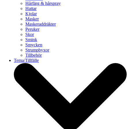
Hårfärg & hårspray
Hattar
Kjolar
Masker
Maskeraddräkter
Peruker
Skor
Smink
Smycken
Strumpbyxor
Tillbehör
Tema/Tillfälle