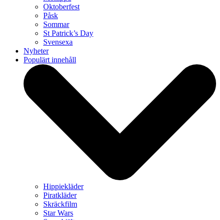
Oktoberfest
Påsk
Sommar
St Patrick’s Day
Svensexa
Nyheter
Populärt innehåll
Hippiekläder
Piratkläder
Skräckfilm
Star Wars