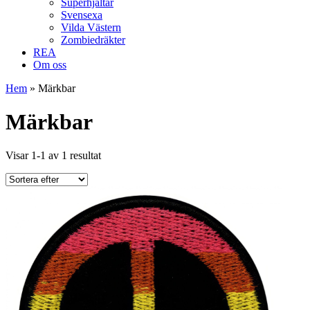
Superhjältar
Svensexa
Vilda Västern
Zombiedräkter
REA
Om oss
Hem
»
Märkbar
Märkbar
Visar 1-1 av 1 resultat