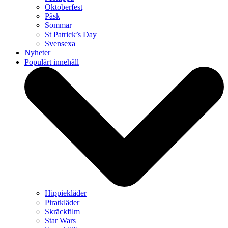
Oktoberfest
Påsk
Sommar
St Patrick’s Day
Svensexa
Nyheter
Populärt innehåll
Hippiekläder
Piratkläder
Skräckfilm
Star Wars