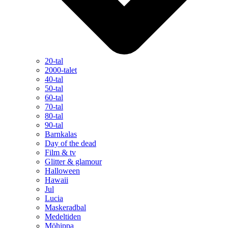
20-tal
2000-talet
40-tal
50-tal
60-tal
70-tal
80-tal
90-tal
Barnkalas
Day of the dead
Film & tv
Glitter & glamour
Halloween
Hawaii
Jul
Lucia
Maskeradbal
Medeltiden
Möhippa