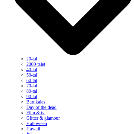
20-tal
2000-talet
40-tal
50-tal
60-tal
70-tal
80-tal
90-tal
Barnkalas
Day of the dead
Film & tv
Glitter & glamour
Halloween
Hawaii