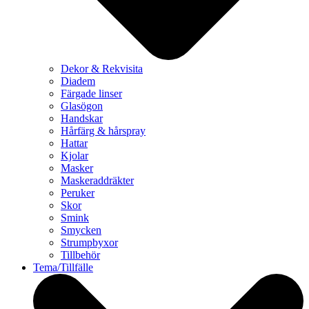
Dekor & Rekvisita
Diadem
Färgade linser
Glasögon
Handskar
Hårfärg & hårspray
Hattar
Kjolar
Masker
Maskeraddräkter
Peruker
Skor
Smink
Smycken
Strumpbyxor
Tillbehör
Tema/Tillfälle