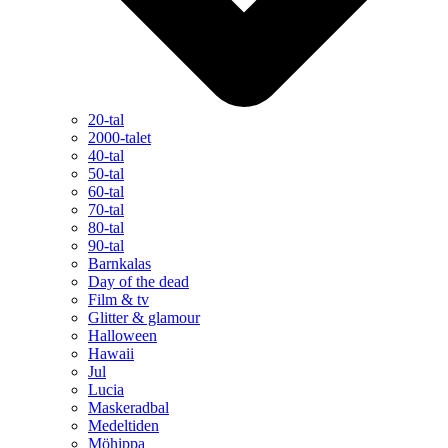
20-tal
2000-talet
40-tal
50-tal
60-tal
70-tal
80-tal
90-tal
Barnkalas
Day of the dead
Film & tv
Glitter & glamour
Halloween
Hawaii
Jul
Lucia
Maskeradbal
Medeltiden
Möhippa