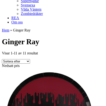
Superhjältar
Svensexa
Vilda Västern
Zombiedräkter
REA
Om oss
Hem
»
Ginger Ray
Ginger Ray
Visar 1-11 av 11 resultat
Nedsatt pris