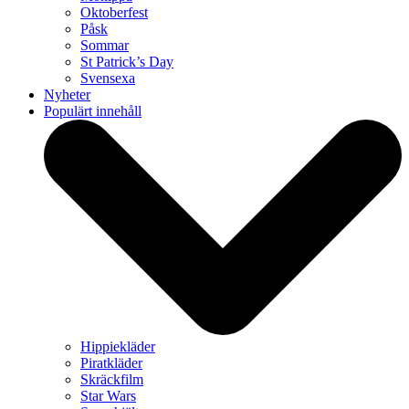
Oktoberfest
Påsk
Sommar
St Patrick’s Day
Svensexa
Nyheter
Populärt innehåll
Hippiekläder
Piratkläder
Skräckfilm
Star Wars