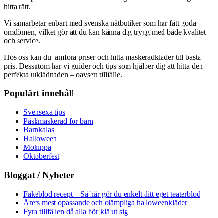
hitta rätt.
Vi samarbetar enbart med svenska nätbutiker som har fått goda
omdömen, vilket gör att du kan känna dig trygg med både kvalitet
och service.
Hos oss kan du jämföra priser och hitta maskeradkläder till bästa
pris. Dessutom har vi guider och tips som hjälper dig att hitta den
perfekta utklädnaden – oavsett tillfälle.
Populärt innehåll
Svensexa tips
Påskmaskerad för barn
Barnkalas
Halloween
Möhippa
Oktoberfest
Bloggat / Nyheter
Fakeblod recept – Så här gör du enkelt ditt eget teaterblod
Årets mest opassande och olämpliga halloweenkläder
Fyra tillfällen då alla bör klä ut sig