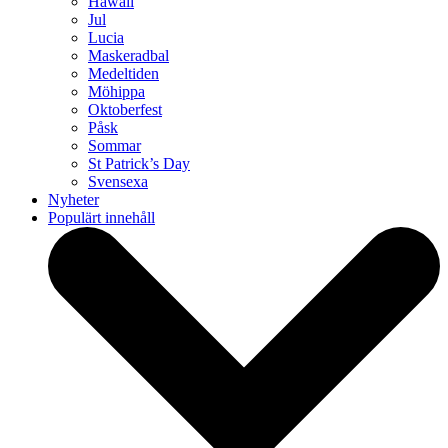
Hawaii
Jul
Lucia
Maskeradbal
Medeltiden
Möhippa
Oktoberfest
Påsk
Sommar
St Patrick’s Day
Svensexa
Nyheter
Populärt innehåll