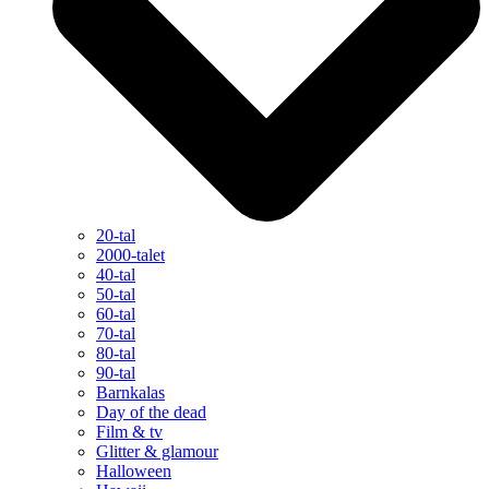
20-tal
2000-talet
40-tal
50-tal
60-tal
70-tal
80-tal
90-tal
Barnkalas
Day of the dead
Film & tv
Glitter & glamour
Halloween