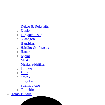
Dekor & Rekvisita
Diadem
Färgade linser
Glasögon
Handskar
Hårfärg & hårspray
Hattar
Kjolar
Masker
Maskeraddräkter
Peruker
Skor
Smink
Smycken
Strumpbyxor
Tillbehör
Tema/Tillfälle