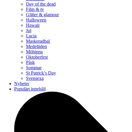
Day of the dead
Film & tv
Glitter & glamour
Halloween
Hawaii
Jul
Lucia
Maskeradbal
Medeltiden
Möhippa
Oktoberfest
Påsk
Sommar
St Patrick’s Day
Svensexa
Nyheter
Populärt innehåll