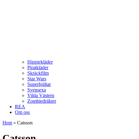
Hippiekläder
Piratkläder
Skräckfilm
Star Wars
Superhjältar
Svensexa
Vilda Västern
Zombiedräkter
REA
Om oss
Hem
»
Catsson
Catsson