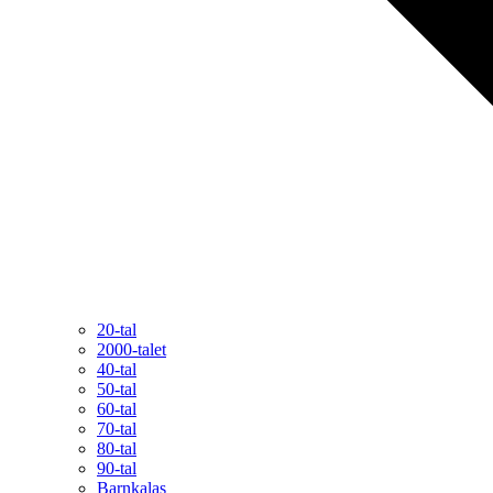
20-tal
2000-talet
40-tal
50-tal
60-tal
70-tal
80-tal
90-tal
Barnkalas