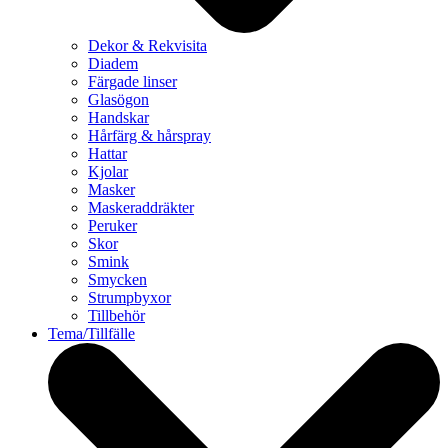
Dekor & Rekvisita
Diadem
Färgade linser
Glasögon
Handskar
Hårfärg & hårspray
Hattar
Kjolar
Masker
Maskeraddräkter
Peruker
Skor
Smink
Smycken
Strumpbyxor
Tillbehör
Tema/Tillfälle