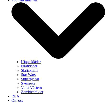
Populärt innehåll
Hippiekläder
Piratkläder
Skräckfilm
Star Wars
Superhjältar
Svensexa
Vilda Västern
Zombiedräkter
REA
Om oss