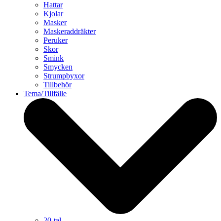
Hattar
Kjolar
Masker
Maskeraddräkter
Peruker
Skor
Smink
Smycken
Strumpbyxor
Tillbehör
Tema/Tillfälle
20-tal