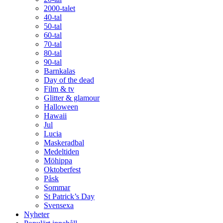
2000-talet
40-tal
50-tal
60-tal
70-tal
80-tal
90-tal
Barnkalas
Day of the dead
Film & tv
Glitter & glamour
Halloween
Hawaii
Jul
Lucia
Maskeradbal
Medeltiden
Möhippa
Oktoberfest
Påsk
Sommar
St Patrick’s Day
Svensexa
Nyheter