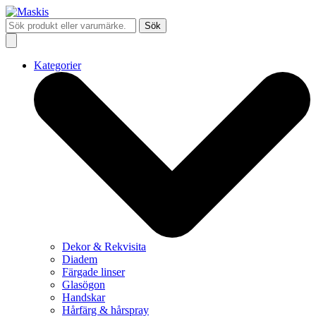
Sök
Kategorier
Dekor & Rekvisita
Diadem
Färgade linser
Glasögon
Handskar
Hårfärg & hårspray