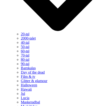
20-tal
2000-talet
40-tal
50-tal
60-tal
70-tal
80-tal
90-tal
Barnkalas
Day of the dead
Film & tv
Glitter & glamour
Halloween
Hawaii
Jul
Lucia
Maskeradbal