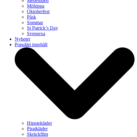
Medeltiden
Möhippa
Oktoberfest
Påsk
Sommar
St Patrick’s Day
Svensexa
Nyheter
Populärt innehåll
Hippiekläder
Piratkläder
Skräckfilm