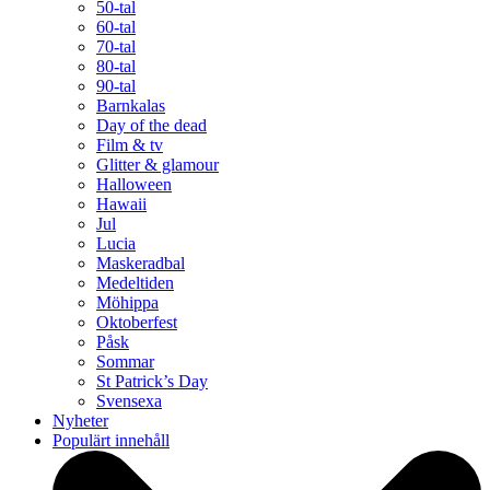
50-tal
60-tal
70-tal
80-tal
90-tal
Barnkalas
Day of the dead
Film & tv
Glitter & glamour
Halloween
Hawaii
Jul
Lucia
Maskeradbal
Medeltiden
Möhippa
Oktoberfest
Påsk
Sommar
St Patrick’s Day
Svensexa
Nyheter
Populärt innehåll