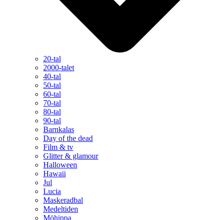
20-tal
2000-talet
40-tal
50-tal
60-tal
70-tal
80-tal
90-tal
Barnkalas
Day of the dead
Film & tv
Glitter & glamour
Halloween
Hawaii
Jul
Lucia
Maskeradbal
Medeltiden
Möhippa