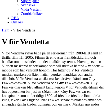
Superhjältar
Svensexa
Vilda Västern
Zombiedräkter
REA
Om oss
Hem
»
V för Vendetta
V för Vendetta
V för Vendetta syftar både på en serieroman från 1980-talet samt en
thrillerfilm från 2005. Filmen är en dyster framtidsskildring och
handlar om motståndet mot det totalitära systemet. Huvudpersonen
V är en maskerad frihetskämpe som vill utkräva hämnd – vendetta –
mot de som har vanställt honom. Här hittar du V för Vendetta
masker, maskeraddräkter, hattar, peruker, handskar och andra
tillbehör. V för Vendetta-ansiktsmasken är även känd som Guy
Fawkes-masken. V för Vendetta och Guy Fawkes-masken. Guy
Fawkes-masken blev allmänt känd genom V för Vendetta-filmen där
huvudpersonen bär just en sådan mask. Guy Fawkes var en
konspiratör som under tidigt 1600-tal försökte försökte lönnmörda
kung Jakob I av England. När Fawkes senare avbildades användes
användes gamla kläder, tidningar och en mask. Masken användes