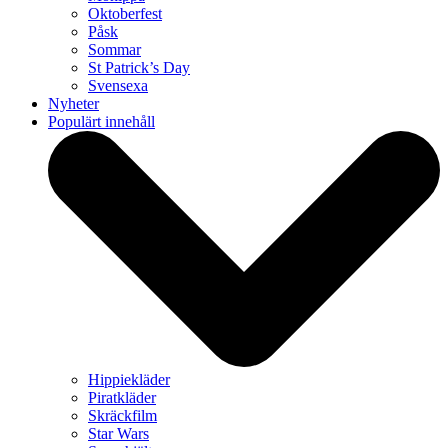
Oktoberfest
Påsk
Sommar
St Patrick’s Day
Svensexa
Nyheter
Populärt innehåll
Hippiekläder
Piratkläder
Skräckfilm
Star Wars