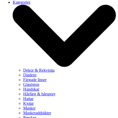
Kategorier
Dekor & Rekvisita
Diadem
Färgade linser
Glasögon
Handskar
Hårfärg & hårspray
Hattar
Kjolar
Masker
Maskeraddräkter
Peruker