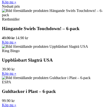
Köp nu »
Nedsatt pris
Riethmüller
Hängande Swirls Touchdown! – 6-pack
49.90 kr
14.90 kr
Köp nu »
Ring Bingo
Uppblåsbart Slagträ USA
39.90 kr
Köp nu »
ESPA
Guldtackor i Plast – 6-pack
99.90 kr
Köp nu »