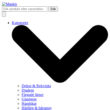
Sök
Kategorier
Dekor & Rekvisita
Diadem
Färgade linser
Glasögon
Handskar
Hårfärg & hårspray