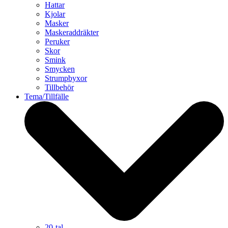
Hattar
Kjolar
Masker
Maskeraddräkter
Peruker
Skor
Smink
Smycken
Strumpbyxor
Tillbehör
Tema/Tillfälle
20-tal