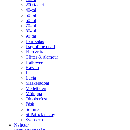
2000-talet
40-tal
50-tal
60-tal
70-tal
80-tal
90-tal
Barnkalas
Day of the dead
Film & tv
Glitter & glamour
Halloween
Hawaii
Jul
Lucia
Maskeradbal
Medeltiden
Möhippa
Oktoberfest
Påsk
Sommar
St Patrick’s Day
Svensexa
Nyheter