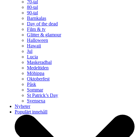
70-tal
80-tal
90-tal
Barnkalas
Day of the dead
Film & tv
Glitter & glamour
Halloween
Hawaii
Jul
Lucia
Maskeradbal
Medeltiden
Möhippa
Oktoberfest
Påsk
Sommar
St Patrick’s Day
Svensexa
Nyheter
Populärt innehåll