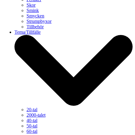
Skor
Smink
Smycken
Strumpbyxor
Tillbehör
Tema/Tillfälle
20-tal
2000-talet
40-tal
50-tal
60-tal