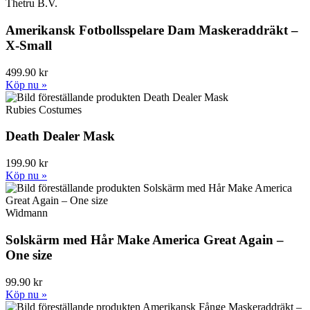
Thetru B.V.
Amerikansk Fotbollsspelare Dam Maskeraddräkt –
X-Small
499.90 kr
Köp nu »
Rubies Costumes
Death Dealer Mask
199.90 kr
Köp nu »
Widmann
Solskärm med Hår Make America Great Again –
One size
99.90 kr
Köp nu »