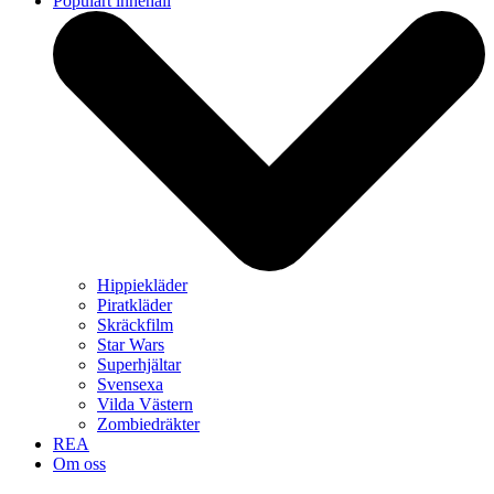
Populärt innehåll
Hippiekläder
Piratkläder
Skräckfilm
Star Wars
Superhjältar
Svensexa
Vilda Västern
Zombiedräkter
REA
Om oss