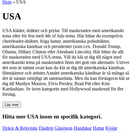
Hem
»
USA
USA
USA kläder, dräkter och prylar. Till maskeraden med amerikanskt
tema eller för fest med 4th of July-tema. Här hittar du exempelvis
cheerleader-dräkter, höga hattar, amerikanska polisdräkter,
amerikanska kändisar och presidenter (som t.ex. Donald Trump,
Obama, Hillary Clinton eller Abraham Lincoln). Här hittar du allt
för maskeraden med USA-tema. Vill du klä ut dig till något med
amerikanskt tema på maskeraden finns det gott om alternativ. Utöver
det som är nämnt ovan kan du klä ut dig till amerikanska kändisar,
filmstjärnor och artister.Antalet amerikanska kändisar är så många så
det är nästan omöjligt att sammanfatta. Men du kan förslagsvis klä ut
dig till Marilyn Monroe, Elvis Presley, Brad Pitt eller Kim
Kardashian. Se även kategorin med Hollywood maskerad för fler
förslag.
Läs mer
Hitta mer USA inom en specifik kategori.
Dekor & Rekvisita
Diadem
Glasögon
Handskar
Hattar
Kjolar