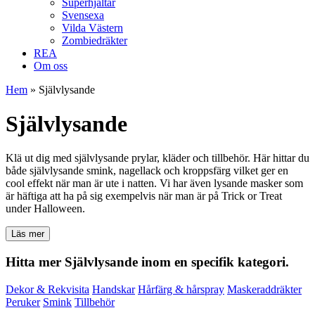
Superhjältar
Svensexa
Vilda Västern
Zombiedräkter
REA
Om oss
Hem
»
Självlysande
Självlysande
Klä ut dig med självlysande prylar, kläder och tillbehör. Här hittar du
både självlysande smink, nagellack och kroppsfärg vilket ger en
cool effekt när man är ute i natten. Vi har även lysande masker som
är häftiga att ha på sig exempelvis när man är på Trick or Treat
under Halloween.
Läs mer
Hitta mer Självlysande inom en specifik kategori.
Dekor & Rekvisita
Handskar
Hårfärg & hårspray
Maskeraddräkter
Peruker
Smink
Tillbehör