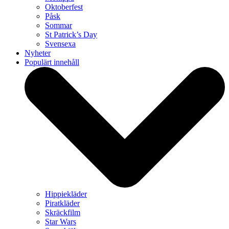
Oktoberfest
Påsk
Sommar
St Patrick’s Day
Svensexa
Nyheter
Populärt innehåll
Hippiekläder
Piratkläder
Skräckfilm
Star Wars