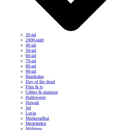
20-tal
2000-talet
40-tal
50-tal
60-tal
70-tal
80-tal
90-tal
Barnkalas
Day of the dead
Film & tv
Glitter & glamour
Halloween
Hawaii
Jul
Lucia
Maskeradbal
Medeltiden
Möhippa