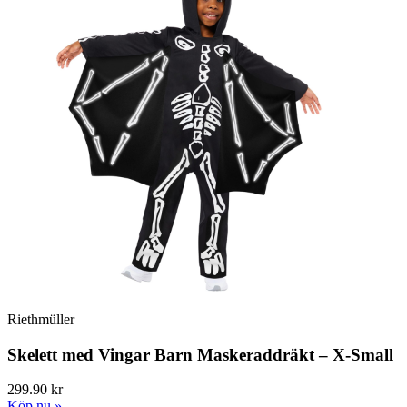
Riethmüller
Skelett med Vingar Barn Maskeraddräkt – X-Small
299.90 kr
Köp nu »