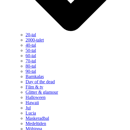
20-tal
2000-talet
40-tal
50-tal
60-tal
70-tal
80-tal
90-tal
Barnkalas
Day of the dead
Film & tv
Glitter & glamour
Halloween
Hawaii
Jul
Lucia
Maskeradbal
Medeltiden
Möhippa