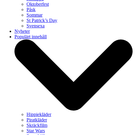
Oktoberfest
Påsk
Sommar
St Patrick’s Day
Svensexa
Nyheter
Populärt innehåll
Hippiekläder
Piratkläder
Skräckfilm
Star Wars