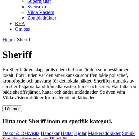
Superhjältar
Svensexa
Vilda Västern
Zombiedräkter
REA
Om oss
Hem
»
Sheriff
Sheriff
En Sheriff är en slags polis eller chef som är den som bestämmer
lokalt. Förr i tiden var den amerikanska schriffen både polischef,
kronofogde och ansvarig för det lokala häktet. Sheriffen utmärks av
sin sheriffstjärna känd från alla västernfilmer och serier. Här hittar du
både sheriffstjärnor, hattar och andra utklädnader. Se även våra
Vilda västern-dräkter för relaterade utklädnader.
Läs mer
Hitta mer Sheriff inom en specifik kategori.
Dekor & Rekvisita
Handskar
Hattar
Kjolar
Maskeraddräkter
Smink
Smycken
Strumpbyxor
Tillbehör