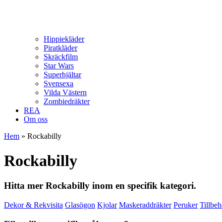
Hippiekläder
Piratkläder
Skräckfilm
Star Wars
Superhjältar
Svensexa
Vilda Västern
Zombiedräkter
REA
Om oss
Hem
»
Rockabilly
Rockabilly
Hitta mer Rockabilly inom en specifik kategori.
Dekor & Rekvisita
Glasögon
Kjolar
Maskeraddräkter
Peruker
Tillbeh