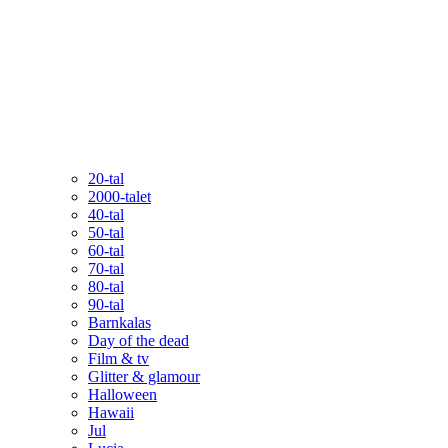
20-tal
2000-talet
40-tal
50-tal
60-tal
70-tal
80-tal
90-tal
Barnkalas
Day of the dead
Film & tv
Glitter & glamour
Halloween
Hawaii
Jul