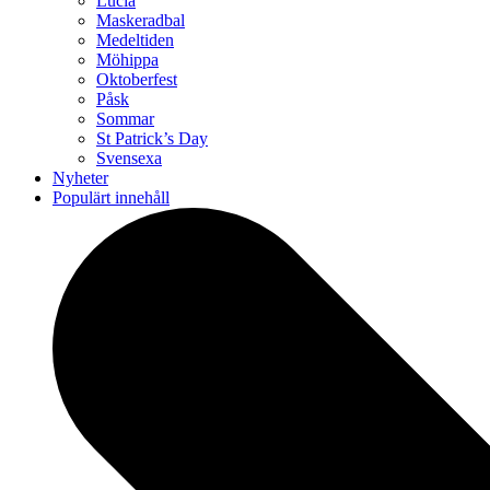
Lucia
Maskeradbal
Medeltiden
Möhippa
Oktoberfest
Påsk
Sommar
St Patrick’s Day
Svensexa
Nyheter
Populärt innehåll