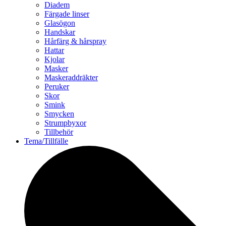
Diadem
Färgade linser
Glasögon
Handskar
Hårfärg & hårspray
Hattar
Kjolar
Masker
Maskeraddräkter
Peruker
Skor
Smink
Smycken
Strumpbyxor
Tillbehör
Tema/Tillfälle