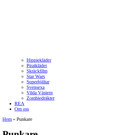
Hippiekläder
Piratkläder
Skräckfilm
Star Wars
Superhjältar
Svensexa
Vilda Västern
Zombiedräkter
REA
Om oss
Hem
»
Punkare
Punkare