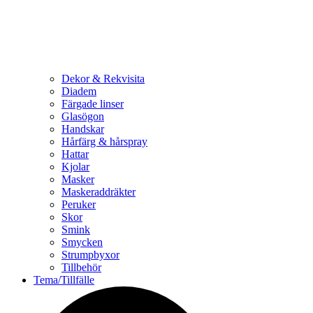
Dekor & Rekvisita
Diadem
Färgade linser
Glasögon
Handskar
Hårfärg & hårspray
Hattar
Kjolar
Masker
Maskeraddräkter
Peruker
Skor
Smink
Smycken
Strumpbyxor
Tillbehör
Tema/Tillfälle