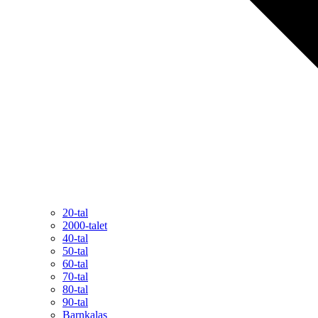
20-tal
2000-talet
40-tal
50-tal
60-tal
70-tal
80-tal
90-tal
Barnkalas