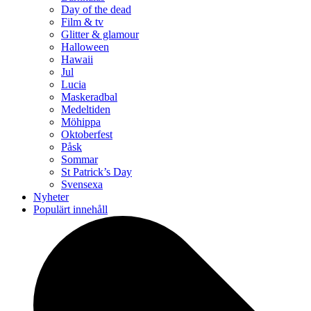
Day of the dead
Film & tv
Glitter & glamour
Halloween
Hawaii
Jul
Lucia
Maskeradbal
Medeltiden
Möhippa
Oktoberfest
Påsk
Sommar
St Patrick’s Day
Svensexa
Nyheter
Populärt innehåll