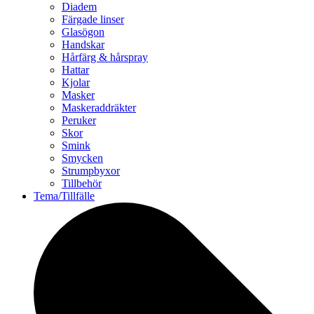
Diadem
Färgade linser
Glasögon
Handskar
Hårfärg & hårspray
Hattar
Kjolar
Masker
Maskeraddräkter
Peruker
Skor
Smink
Smycken
Strumpbyxor
Tillbehör
Tema/Tillfälle