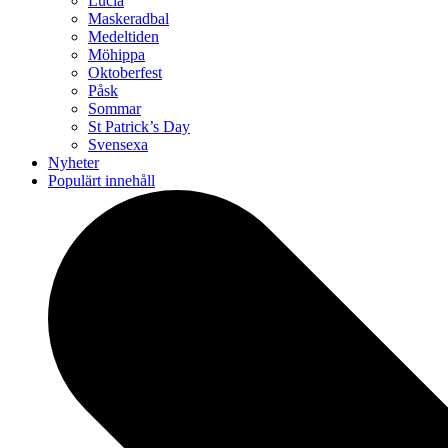
Lucia
Maskeradbal
Medeltiden
Möhippa
Oktoberfest
Påsk
Sommar
St Patrick’s Day
Svensexa
Nyheter
Populärt innehåll