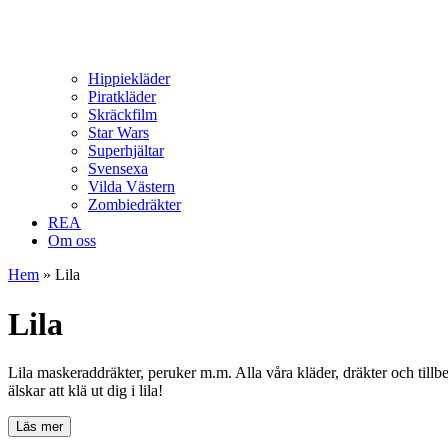
Hippiekläder
Piratkläder
Skräckfilm
Star Wars
Superhjältar
Svensexa
Vilda Västern
Zombiedräkter
REA
Om oss
Hem
»
Lila
Lila
Lila maskeraddräkter, peruker m.m. Alla våra kläder, dräkter och tillbehö
älskar att klä ut dig i lila!
Läs mer