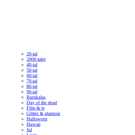
20-tal
2000-talet
40-tal
50-tal
60-tal
70-tal
80-tal
90-tal
Barnkalas
Day of the dead
Film & tv
Glitter & glamour
Halloween
Hawaii
Jul