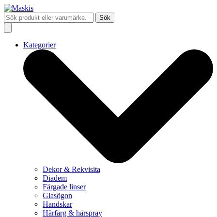
Sök
Kategorier
Dekor & Rekvisita
Diadem
Färgade linser
Glasögon
Handskar
Hårfärg & hårspray