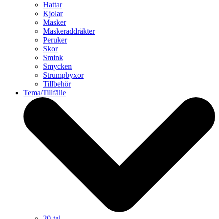
Hattar
Kjolar
Masker
Maskeraddräkter
Peruker
Skor
Smink
Smycken
Strumpbyxor
Tillbehör
Tema/Tillfälle
20-tal