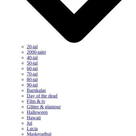
20-tal
2000-talet
40-tal
50-tal
60-tal
70-tal
80-tal
90-tal
Barnkalas
Day of the dead
Film & tv
Glitter & glamour
Halloween
Hawaii
Jul
Lucia
Maskeradbal