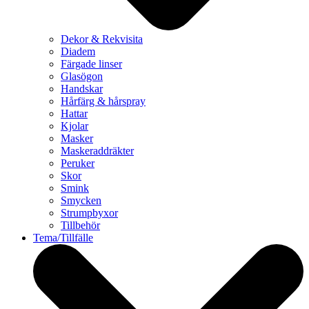
Dekor & Rekvisita
Diadem
Färgade linser
Glasögon
Handskar
Hårfärg & hårspray
Hattar
Kjolar
Masker
Maskeraddräkter
Peruker
Skor
Smink
Smycken
Strumpbyxor
Tillbehör
Tema/Tillfälle