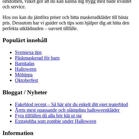
omdömen, vilket gör att du kan känna dig trygg med både kvalitet
och service.
Hos oss kan du jämföra priser och hitta maskeradkläder till bästa
pris. Dessutom har vi guider och tips som hjälper dig att hitta den
perfekta utklädnaden – oavsett tillfälle.
Populärt innehåll
Svensexa tips
Påskmaskerad för barn
Barnkalas
Halloween
Möhippa
Oktoberfest
Bloggat / Nyheter
Fakeblod recept – Så här gör du enkelt ditt eget teaterblod
Årets mest opassande och olämpliga halloweenkläder
Fyra tillfällen då alla bör klä ut sig
Extrajobba som zombie under Halloween
Information