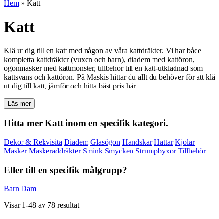
Hem
»
Katt
Katt
Klä ut dig till en katt med någon av våra kattdräkter. Vi har både
kompletta kattdräkter (vuxen och barn), diadem med kattöron,
ögonmasker med kattmönster, tillbehör till en katt-utklädnad som
kattsvans och kattöron. På Maskis hittar du allt du behöver för att klä
ut dig till katt, jämför och hitta bäst pris här.
Läs mer
Hitta mer Katt inom en specifik kategori.
Dekor & Rekvisita
Diadem
Glasögon
Handskar
Hattar
Kjolar
Masker
Maskeraddräkter
Smink
Smycken
Strumpbyxor
Tillbehör
Eller till en specifik målgrupp?
Barn
Dam
Visar 1-48 av 78 resultat