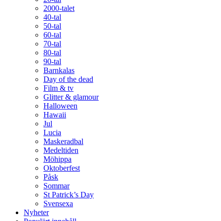
2000-talet
40-tal
50-tal
60-tal
70-tal
80-tal
90-tal
Barnkalas
Day of the dead
Film & tv
Glitter & glamour
Halloween
Hawaii
Jul
Lucia
Maskeradbal
Medeltiden
Möhippa
Oktoberfest
Påsk
Sommar
St Patrick’s Day
Svensexa
Nyheter