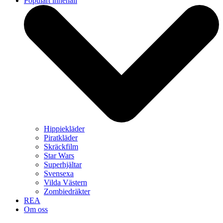
Populärt innehåll
Hippiekläder
Piratkläder
Skräckfilm
Star Wars
Superhjältar
Svensexa
Vilda Västern
Zombiedräkter
REA
Om oss