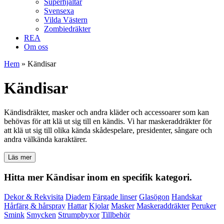
Superhjältar
Svensexa
Vilda Västern
Zombiedräkter
REA
Om oss
Hem
»
Kändisar
Kändisar
Kändisdräkter, masker och andra kläder och accessoarer som kan
behövas för att klä ut sig till en kändis. Vi har maskeraddräkter för
att klä ut sig till olika kända skådespelare, presidenter, sångare och
andra välkända karaktärer.
Läs mer
Hitta mer Kändisar inom en specifik kategori.
Dekor & Rekvisita
Diadem
Färgade linser
Glasögon
Handskar
Hårfärg & hårspray
Hattar
Kjolar
Masker
Maskeraddräkter
Peruker
Smink
Smycken
Strumpbyxor
Tillbehör