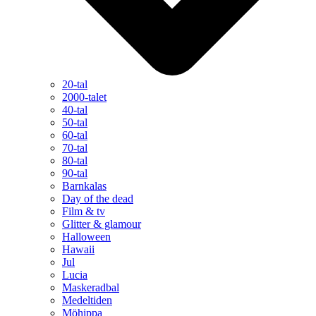
20-tal
2000-talet
40-tal
50-tal
60-tal
70-tal
80-tal
90-tal
Barnkalas
Day of the dead
Film & tv
Glitter & glamour
Halloween
Hawaii
Jul
Lucia
Maskeradbal
Medeltiden
Möhippa