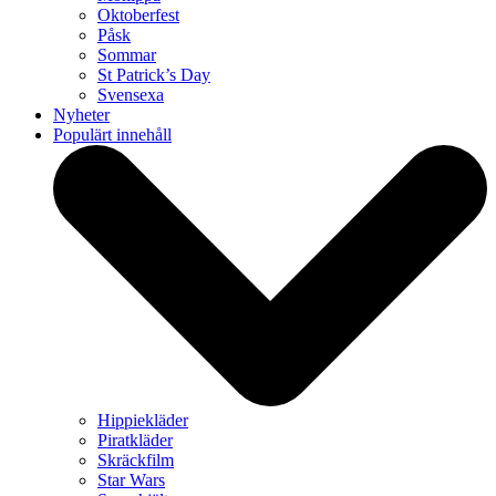
Oktoberfest
Påsk
Sommar
St Patrick’s Day
Svensexa
Nyheter
Populärt innehåll
Hippiekläder
Piratkläder
Skräckfilm
Star Wars