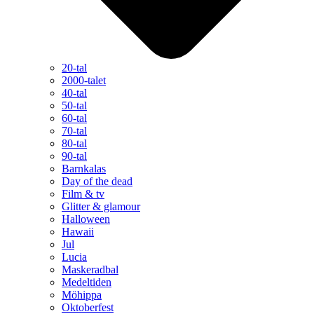
20-tal
2000-talet
40-tal
50-tal
60-tal
70-tal
80-tal
90-tal
Barnkalas
Day of the dead
Film & tv
Glitter & glamour
Halloween
Hawaii
Jul
Lucia
Maskeradbal
Medeltiden
Möhippa
Oktoberfest