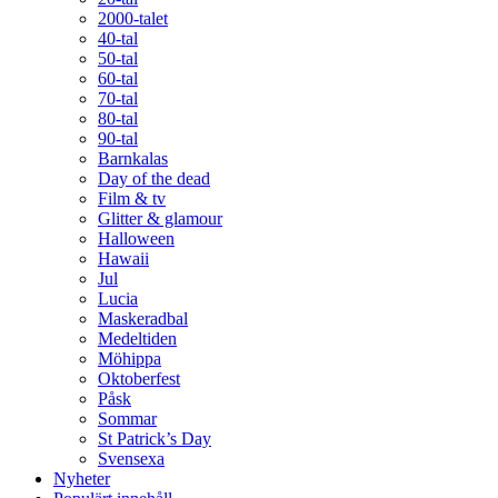
2000-talet
40-tal
50-tal
60-tal
70-tal
80-tal
90-tal
Barnkalas
Day of the dead
Film & tv
Glitter & glamour
Halloween
Hawaii
Jul
Lucia
Maskeradbal
Medeltiden
Möhippa
Oktoberfest
Påsk
Sommar
St Patrick’s Day
Svensexa
Nyheter