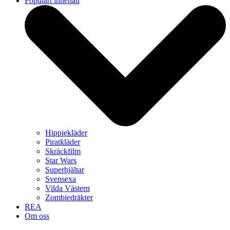
Populärt innehåll
Hippiekläder
Piratkläder
Skräckfilm
Star Wars
Superhjältar
Svensexa
Vilda Västern
Zombiedräkter
REA
Om oss