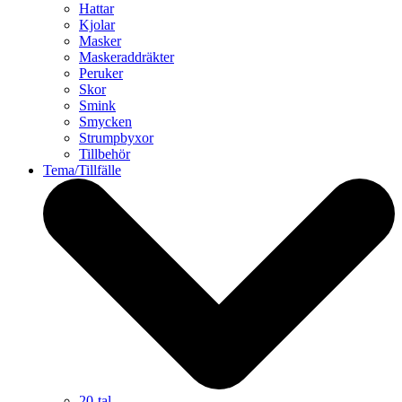
Hattar
Kjolar
Masker
Maskeraddräkter
Peruker
Skor
Smink
Smycken
Strumpbyxor
Tillbehör
Tema/Tillfälle
20-tal