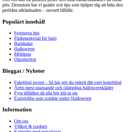
pris. Dessutom har vi guider och tips som hjälper dig att hitta den
perfekta utklädnaden – oavsett tillfälle.
Populärt innehåll
Svensexa tips
Påskmaskerad för barn
Barnkalas
Halloween
Möhippa
Oktoberfest
Bloggat / Nyheter
Fakeblod recept – Så här gör du enkelt ditt eget teaterblod
Årets mest opassande och olämpliga halloweenkläder
Fyra tillfällen då alla bör klä ut sig
Extrajobba som zombie under Halloween
Information
Om oss
Villkor & cookies
Kalender med temadagar