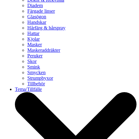
Diadem
Färgade linser
Glasögon
Handskar
Hårfärg & hårspray
Hattar
Kjolar
Masker
Maskeraddräkter
Peruker
Skor
Smink
Smycken
Strumpbyxor
Tillbehör
Tema/Tillfälle