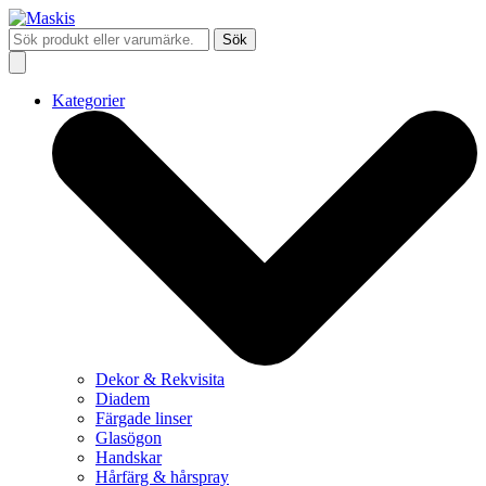
Sök
Kategorier
Dekor & Rekvisita
Diadem
Färgade linser
Glasögon
Handskar
Hårfärg & hårspray