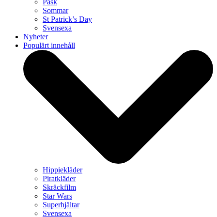
Påsk
Sommar
St Patrick’s Day
Svensexa
Nyheter
Populärt innehåll
Hippiekläder
Piratkläder
Skräckfilm
Star Wars
Superhjältar
Svensexa