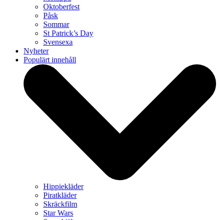
Oktoberfest
Påsk
Sommar
St Patrick’s Day
Svensexa
Nyheter
Populärt innehåll
Hippiekläder
Piratkläder
Skräckfilm
Star Wars