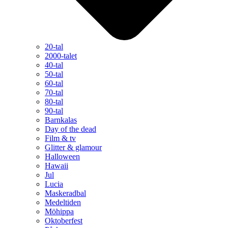
20-tal
2000-talet
40-tal
50-tal
60-tal
70-tal
80-tal
90-tal
Barnkalas
Day of the dead
Film & tv
Glitter & glamour
Halloween
Hawaii
Jul
Lucia
Maskeradbal
Medeltiden
Möhippa
Oktoberfest