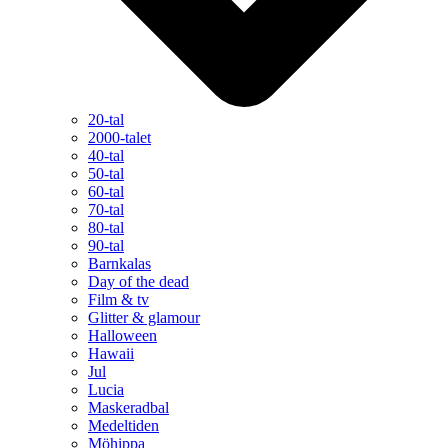
20-tal
2000-talet
40-tal
50-tal
60-tal
70-tal
80-tal
90-tal
Barnkalas
Day of the dead
Film & tv
Glitter & glamour
Halloween
Hawaii
Jul
Lucia
Maskeradbal
Medeltiden
Möhippa