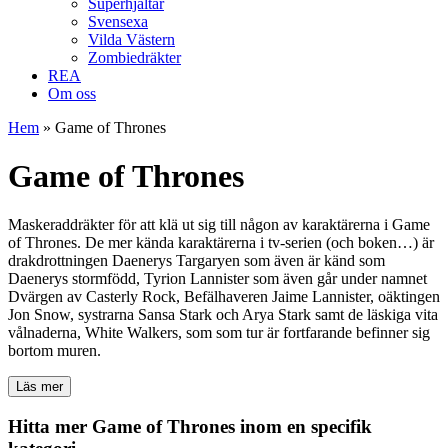
Superhjältar
Svensexa
Vilda Västern
Zombiedräkter
REA
Om oss
Hem
»
Game of Thrones
Game of Thrones
Maskeraddräkter för att klä ut sig till någon av karaktärerna i Game
of Thrones. De mer kända karaktärerna i tv-serien (och boken…) är
drakdrottningen Daenerys Targaryen som även är känd som
Daenerys stormfödd, Tyrion Lannister som även går under namnet
Dvärgen av Casterly Rock, Befälhaveren Jaime Lannister, oäktingen
Jon Snow, systrarna Sansa Stark och Arya Stark samt de läskiga vita
vålnaderna, White Walkers, som som tur är fortfarande befinner sig
bortom muren.
Läs mer
Hitta mer Game of Thrones inom en specifik