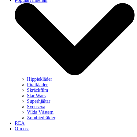
Populärt innehåll
Hippiekläder
Piratkläder
Skräckfilm
Star Wars
Superhjältar
Svensexa
Vilda Västern
Zombiedräkter
REA
Om oss