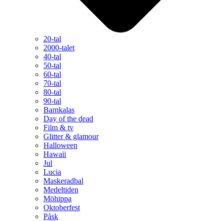
20-tal
2000-talet
40-tal
50-tal
60-tal
70-tal
80-tal
90-tal
Barnkalas
Day of the dead
Film & tv
Glitter & glamour
Halloween
Hawaii
Jul
Lucia
Maskeradbal
Medeltiden
Möhippa
Oktoberfest
Påsk