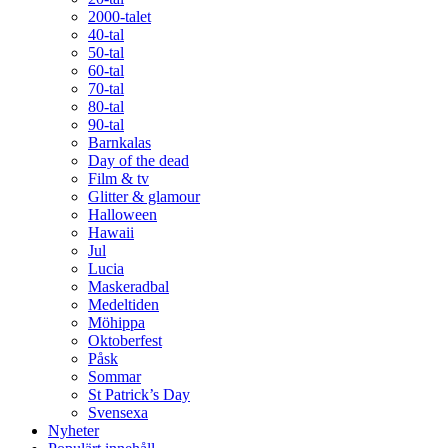
2000-talet
40-tal
50-tal
60-tal
70-tal
80-tal
90-tal
Barnkalas
Day of the dead
Film & tv
Glitter & glamour
Halloween
Hawaii
Jul
Lucia
Maskeradbal
Medeltiden
Möhippa
Oktoberfest
Påsk
Sommar
St Patrick’s Day
Svensexa
Nyheter