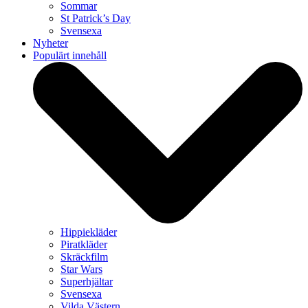
Sommar
St Patrick’s Day
Svensexa
Nyheter
Populärt innehåll
Hippiekläder
Piratkläder
Skräckfilm
Star Wars
Superhjältar
Svensexa
Vilda Västern