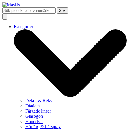
Sök
Kategorier
Dekor & Rekvisita
Diadem
Färgade linser
Glasögon
Handskar
Hårfärg & hårspray