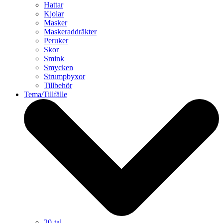
Hattar
Kjolar
Masker
Maskeraddräkter
Peruker
Skor
Smink
Smycken
Strumpbyxor
Tillbehör
Tema/Tillfälle
20-tal