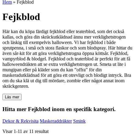
Hem
»
Fejkblod
Fejkblod
Här kan du köpa färdigt fejkblod eller teaterblod, som det också
kallas, och göra din skräckutklädnad ännu mer verklighetstrogen
och läskig till exempelvis halloween. Vi har fejkblod i både
sprutpenna, i små och stora flaskor och som blodspray. Här hittar du
även sår-kit för att göra verklighetstrogna öppna köttsår. Fejkblod,
vampyrblod & blodgel. Fejkblod och teaterblod är perfekt för att få
halloweendräkten att se extra verklighetstrogen ut. Smeta ut lite i
mungipan eller på kläder som du kan ”offra” för din
maskeradutklädnad för att göra ett otrevligt och blodigt intryck. Bra
om du ska klä ut dig till mördare, zombie eller något annat inom
skräckgenren.
Läs mer
Hitta mer Fejkblod inom en specifik kategori.
Dekor & Rekvisita
Maskeraddräkter
Smink
Visar 1-11 av 11 resultat