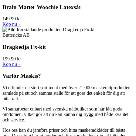
Brain Matter Woochie Latexsår
149.90 kr
Köp nu »
Buttericks AB
Dragkedja Fx-kit
199.90 kr
Köp nu »
Varför Maskis?
Vi erbjuder ett stort sortiment med över 21 000 maskeradprodukter,
samlade på ett och samma ställe för att göra det enkelt för dig att
hitta rätt.
Vi samarbetar enbart med svenska nätbutiker som har fått goda
omdömen, vilket gör att du kan känna dig trygg med både kvalitet
och service.
Hos oss kan du jämföra priser och hitta maskeradkläder till bästa
pris. Dessutom har vi guider och tips som hjälper dig att hitta den