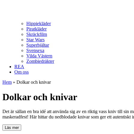
Hippiekläder
Piratkläder
Skräckfilm
Star Wars
Superhjältar
Svensexa
Vilda Västern
Zombiedräkter
REA
Om oss
Hem
»
Dolkar och knivar
Dolkar och knivar
Det är sällan en bra idé att använda sig av en riktig vass kniv till sin m
maskeradfest! Här hittar du nedblodade knivar som ger ett autentiskt int
Läs mer