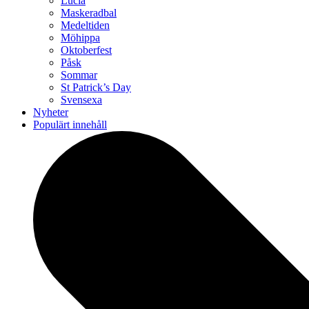
Lucia
Maskeradbal
Medeltiden
Möhippa
Oktoberfest
Påsk
Sommar
St Patrick’s Day
Svensexa
Nyheter
Populärt innehåll