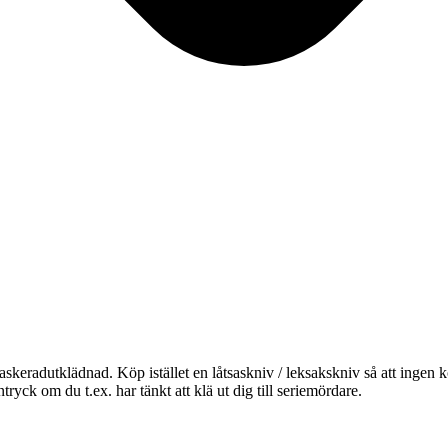
askeradutklädnad. Köp istället en låtsaskniv / leksakskniv så att ingen komm
ryck om du t.ex. har tänkt att klä ut dig till seriemördare.