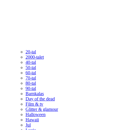
20-tal
2000-talet
40-tal
50-tal
60-tal
70-tal
80-tal
90-tal
Barnkalas
Day of the dead
Film & tv
Glitter & glamour
Halloween
Hawaii
Jul