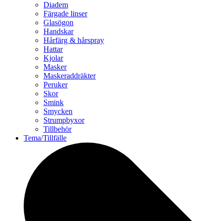
Diadem
Färgade linser
Glasögon
Handskar
Hårfärg & hårspray
Hattar
Kjolar
Masker
Maskeraddräkter
Peruker
Skor
Smink
Smycken
Strumpbyxor
Tillbehör
Tema/Tillfälle