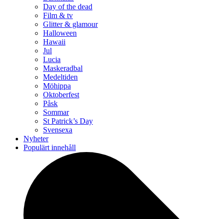
Day of the dead
Film & tv
Glitter & glamour
Halloween
Hawaii
Jul
Lucia
Maskeradbal
Medeltiden
Möhippa
Oktoberfest
Påsk
Sommar
St Patrick’s Day
Svensexa
Nyheter
Populärt innehåll