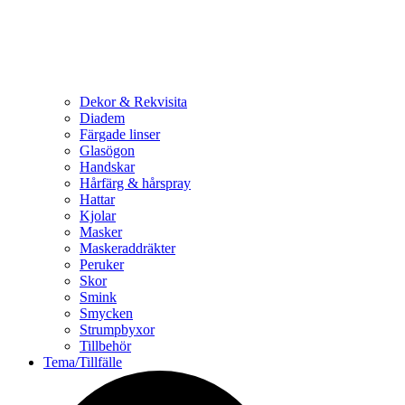
Dekor & Rekvisita
Diadem
Färgade linser
Glasögon
Handskar
Hårfärg & hårspray
Hattar
Kjolar
Masker
Maskeraddräkter
Peruker
Skor
Smink
Smycken
Strumpbyxor
Tillbehör
Tema/Tillfälle