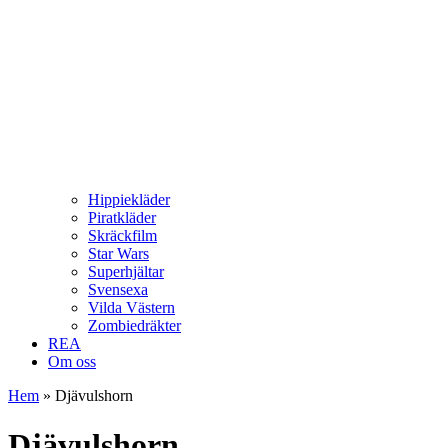
Hippiekläder
Piratkläder
Skräckfilm
Star Wars
Superhjältar
Svensexa
Vilda Västern
Zombiedräkter
REA
Om oss
Hem
»
Djävulshorn
Djävulshorn