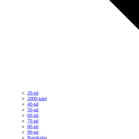
20-tal
2000-talet
40-tal
50-tal
60-tal
70-tal
80-tal
90-tal
Barnkalas