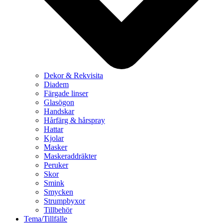
Dekor & Rekvisita
Diadem
Färgade linser
Glasögon
Handskar
Hårfärg & hårspray
Hattar
Kjolar
Masker
Maskeraddräkter
Peruker
Skor
Smink
Smycken
Strumpbyxor
Tillbehör
Tema/Tillfälle