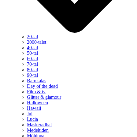
20-tal
2000-talet
40-tal
50-tal
60-tal
70-tal
80-tal
90-tal
Barnkalas
Day of the dead
Film & tv
Glitter & glamour
Halloween
Hawaii
Jul
Lucia
Maskeradbal
Medeltiden
Möhippa