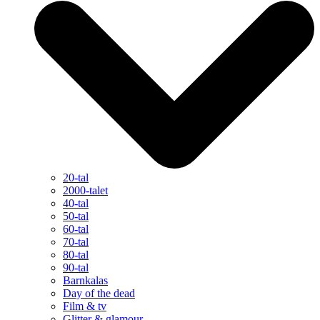
20-tal
2000-talet
40-tal
50-tal
60-tal
70-tal
80-tal
90-tal
Barnkalas
Day of the dead
Film & tv
Glitter & glamour