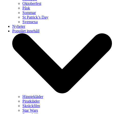
Oktoberfest
Påsk
Sommar
St Patrick’s Day
Svensexa
Nyheter
Populärt innehåll
Hippiekläder
Piratkläder
Skräckfilm
Star Wars