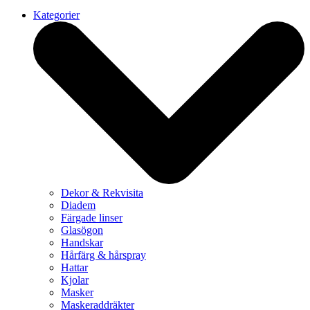
Kategorier
Dekor & Rekvisita
Diadem
Färgade linser
Glasögon
Handskar
Hårfärg & hårspray
Hattar
Kjolar
Masker
Maskeraddräkter