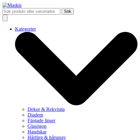
Sök
Kategorier
Dekor & Rekvisita
Diadem
Färgade linser
Glasögon
Handskar
Hårfärg & hårspray