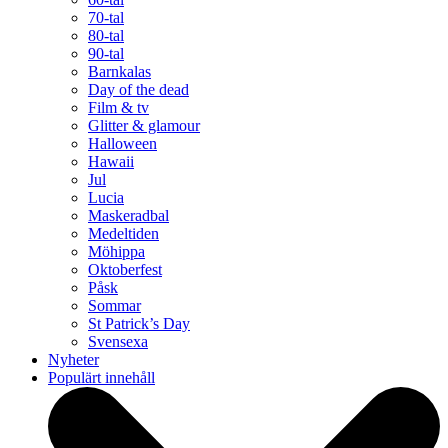
70-tal
80-tal
90-tal
Barnkalas
Day of the dead
Film & tv
Glitter & glamour
Halloween
Hawaii
Jul
Lucia
Maskeradbal
Medeltiden
Möhippa
Oktoberfest
Påsk
Sommar
St Patrick’s Day
Svensexa
Nyheter
Populärt innehåll