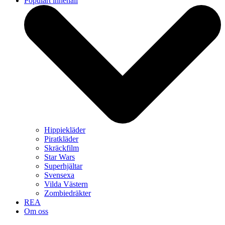
Populärt innehåll
Hippiekläder
Piratkläder
Skräckfilm
Star Wars
Superhjältar
Svensexa
Vilda Västern
Zombiedräkter
REA
Om oss