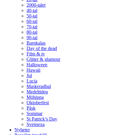
2000-talet
40-tal
50-tal
60-tal
70-tal
80-tal
90-tal
Barnkalas
Day of the dead
Film & tv
Glitter & glamour
Halloween
Hawaii
Jul
Lucia
Maskeradbal
Medeltiden
Möhippa
Oktoberfest
Påsk
Sommar
St Patrick’s Day
Svensexa
Nyheter