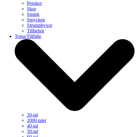
Peruker
Skor
Smink
Smycken
Strumpbyxor
Tillbehör
Tema/Tillfälle
20-tal
2000-talet
40-tal
50-tal
60-tal