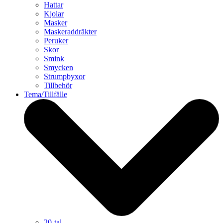
Hattar
Kjolar
Masker
Maskeraddräkter
Peruker
Skor
Smink
Smycken
Strumpbyxor
Tillbehör
Tema/Tillfälle
20-tal