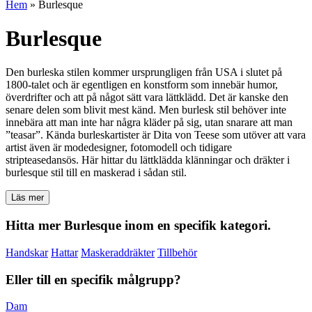
Hem
»
Burlesque
Burlesque
Den burleska stilen kommer ursprungligen från USA i slutet på
1800-talet och är egentligen en konstform som innebär humor,
överdrifter och att på något sätt vara lättklädd. Det är kanske den
senare delen som blivit mest känd. Men burlesk stil behöver inte
innebära att man inte har några kläder på sig, utan snarare att man
”teasar”. Kända burleskartister är Dita von Teese som utöver att vara
artist även är modedesigner, fotomodell och tidigare
stripteasedansös. Här hittar du lättklädda klänningar och dräkter i
burlesque stil till en maskerad i sådan stil.
Läs mer
Hitta mer Burlesque inom en specifik kategori.
Handskar
Hattar
Maskeraddräkter
Tillbehör
Eller till en specifik målgrupp?
Dam