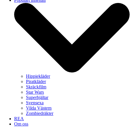
Populärt innehåll
Hippiekläder
Piratkläder
Skräckfilm
Star Wars
Superhjältar
Svensexa
Vilda Västern
Zombiedräkter
REA
Om oss