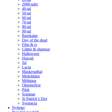
2000-talet
40-tal
50-tal
60-tal
70-tal
80-tal
90-tal
Barnkalas
Day of the dead
Film & tv
Glitter & glamour
Halloween
Hawaii
Jul
Lucia
Maskeradbal
Medeltiden
Möhippa
Oktoberfest
Påsk
Sommar
St Patrick’s Day
Svensexa
Nyheter