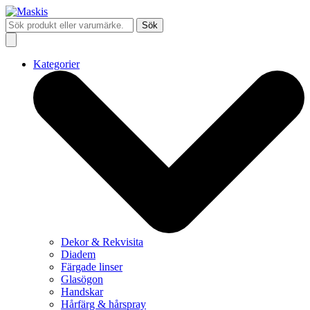
Sök
Kategorier
Dekor & Rekvisita
Diadem
Färgade linser
Glasögon
Handskar
Hårfärg & hårspray