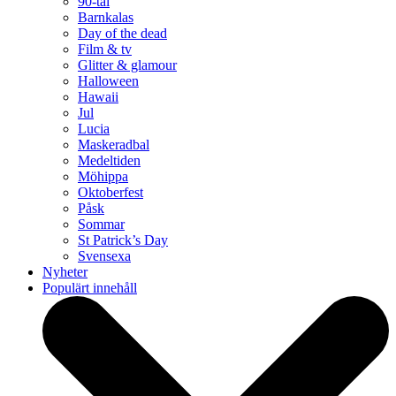
90-tal
Barnkalas
Day of the dead
Film & tv
Glitter & glamour
Halloween
Hawaii
Jul
Lucia
Maskeradbal
Medeltiden
Möhippa
Oktoberfest
Påsk
Sommar
St Patrick’s Day
Svensexa
Nyheter
Populärt innehåll