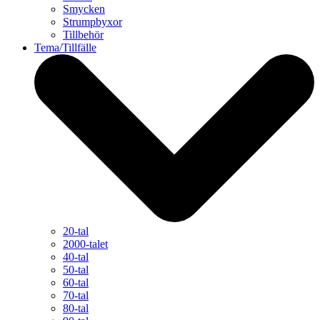
Smycken
Strumpbyxor
Tillbehör
Tema/Tillfälle
20-tal
2000-talet
40-tal
50-tal
60-tal
70-tal
80-tal