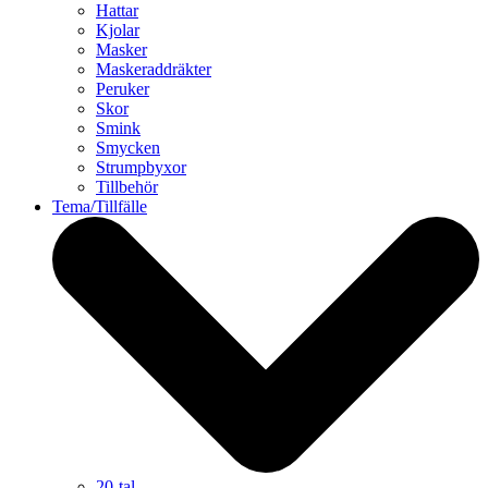
Hattar
Kjolar
Masker
Maskeraddräkter
Peruker
Skor
Smink
Smycken
Strumpbyxor
Tillbehör
Tema/Tillfälle
20-tal