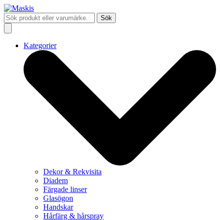
Sök
Kategorier
Dekor & Rekvisita
Diadem
Färgade linser
Glasögon
Handskar
Hårfärg & hårspray