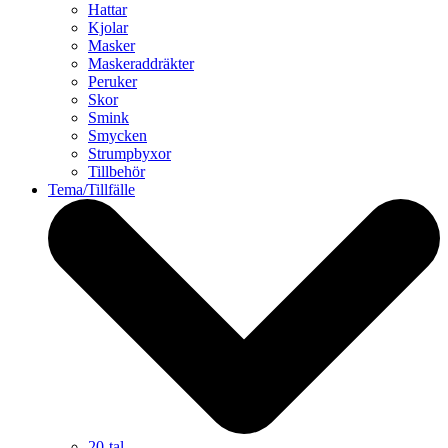
Hattar
Kjolar
Masker
Maskeraddräkter
Peruker
Skor
Smink
Smycken
Strumpbyxor
Tillbehör
Tema/Tillfälle
20-tal