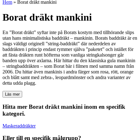
Hem
»
Borat dräkt mankini
Borat dräkt mankini
En ”Borat dräkt” syftar inte på Borats kostym med tillhörande slips
utan hans minimalistiska baddräkt – mankinin. Borats baddräkt är en
slags väldigt originell ”string-baddräkt” där nederdelen av
baddräkten i princip endast rymmer själva ”paketet” och istället för
att fästa dräkten runt höfterna som vanliga stringkalsonger går
banden upp över axlarna. Här hittar du den klassiska gula mankinin
– stringbaddräkten – som Borat bär i filmen med samma namn från
2006. Du hittar även mankinis i andra färger som rosa, rött, orange
och blått samt med zebra-, leopardmönster och andra varianter av
detta udda plagg.
Läs mer
Hitta mer Borat dräkt mankini inom en specifik
kategori.
Maskeraddräkter
Eller till en specifik målgrupp?