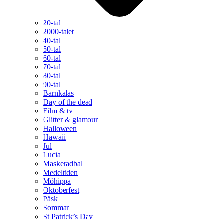
20-tal
2000-talet
40-tal
50-tal
60-tal
70-tal
80-tal
90-tal
Barnkalas
Day of the dead
Film & tv
Glitter & glamour
Halloween
Hawaii
Jul
Lucia
Maskeradbal
Medeltiden
Möhippa
Oktoberfest
Påsk
Sommar
St Patrick’s Day