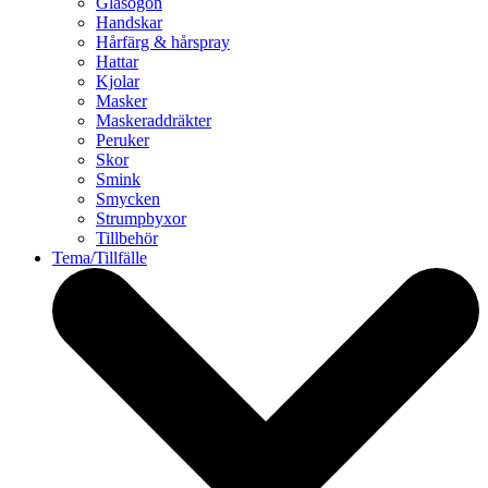
Glasögon
Handskar
Hårfärg & hårspray
Hattar
Kjolar
Masker
Maskeraddräkter
Peruker
Skor
Smink
Smycken
Strumpbyxor
Tillbehör
Tema/Tillfälle