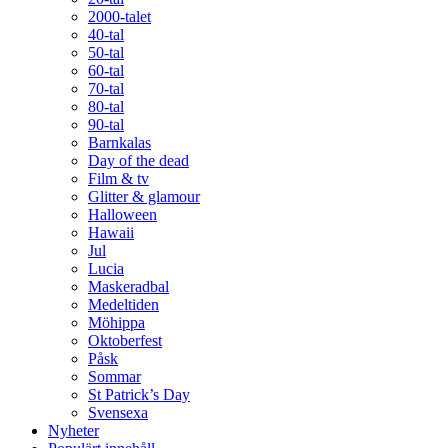
2000-talet
40-tal
50-tal
60-tal
70-tal
80-tal
90-tal
Barnkalas
Day of the dead
Film & tv
Glitter & glamour
Halloween
Hawaii
Jul
Lucia
Maskeradbal
Medeltiden
Möhippa
Oktoberfest
Påsk
Sommar
St Patrick’s Day
Svensexa
Nyheter