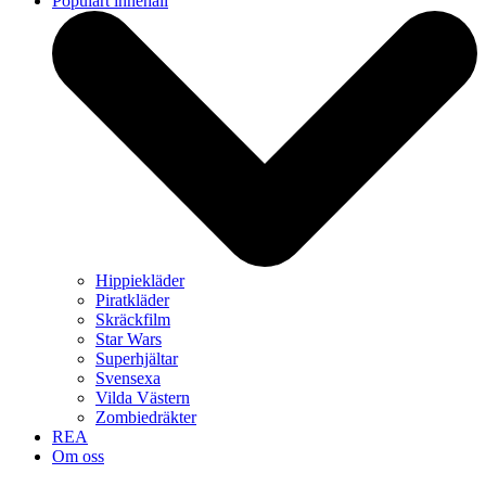
Populärt innehåll
Hippiekläder
Piratkläder
Skräckfilm
Star Wars
Superhjältar
Svensexa
Vilda Västern
Zombiedräkter
REA
Om oss