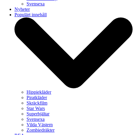
Svensexa
Nyheter
Populärt innehåll
Hippiekläder
Piratkläder
Skräckfilm
Star Wars
Superhjältar
Svensexa
Vilda Västern
Zombiedräkter