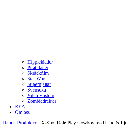
Hippiekläder
Piratkläder
Skräckfilm
Star Wars
Superhjältar
Svensexa
Vilda Västern
Zombiedräkter
REA
Om oss
Hem
»
Produkter
»
X-Shot Role Play Cowboy med Ljud & Ljus