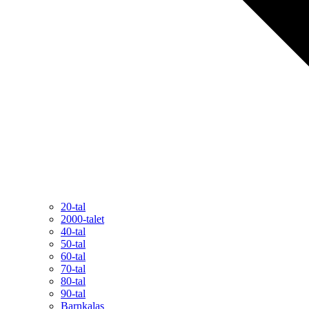
20-tal
2000-talet
40-tal
50-tal
60-tal
70-tal
80-tal
90-tal
Barnkalas