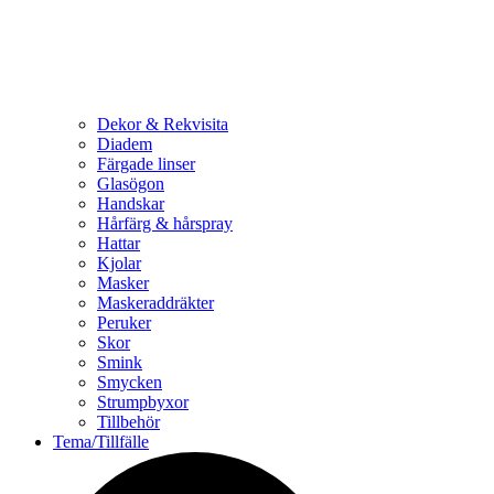
Dekor & Rekvisita
Diadem
Färgade linser
Glasögon
Handskar
Hårfärg & hårspray
Hattar
Kjolar
Masker
Maskeraddräkter
Peruker
Skor
Smink
Smycken
Strumpbyxor
Tillbehör
Tema/Tillfälle