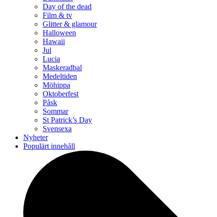
Day of the dead
Film & tv
Glitter & glamour
Halloween
Hawaii
Jul
Lucia
Maskeradbal
Medeltiden
Möhippa
Oktoberfest
Påsk
Sommar
St Patrick’s Day
Svensexa
Nyheter
Populärt innehåll