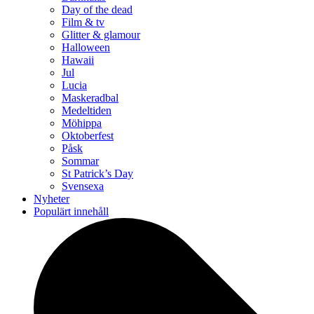
Day of the dead
Film & tv
Glitter & glamour
Halloween
Hawaii
Jul
Lucia
Maskeradbal
Medeltiden
Möhippa
Oktoberfest
Påsk
Sommar
St Patrick’s Day
Svensexa
Nyheter
Populärt innehåll