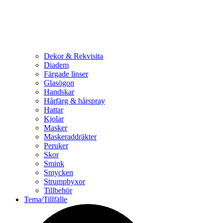
Dekor & Rekvisita
Diadem
Färgade linser
Glasögon
Handskar
Hårfärg & hårspray
Hattar
Kjolar
Masker
Maskeraddräkter
Peruker
Skor
Smink
Smycken
Strumpbyxor
Tillbehör
Tema/Tillfälle