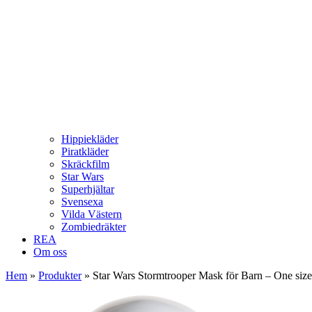
Hippiekläder
Piratkläder
Skräckfilm
Star Wars
Superhjältar
Svensexa
Vilda Västern
Zombiedräkter
REA
Om oss
Hem
»
Produkter
»
Star Wars Stormtrooper Mask för Barn – One size