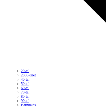
20-tal
2000-talet
40-tal
50-tal
60-tal
70-tal
80-tal
90-tal
Barnkalas