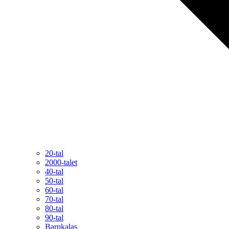
20-tal
2000-talet
40-tal
50-tal
60-tal
70-tal
80-tal
90-tal
Barnkalas