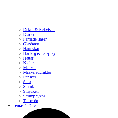
Dekor & Rekvisita
Diadem
Färgade linser
Glasögon
Handskar
Hårfärg & hårspray
Hattar
Kjolar
Masker
Maskeraddräkter
Peruker
Skor
Smink
Smycken
Strumpbyxor
Tillbehör
Tema/Tillfälle