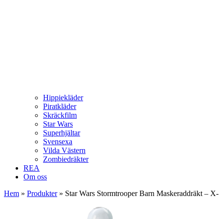
Hippiekläder
Piratkläder
Skräckfilm
Star Wars
Superhjältar
Svensexa
Vilda Västern
Zombiedräkter
REA
Om oss
Hem
»
Produkter
»
Star Wars Stormtrooper Barn Maskeraddräkt – X