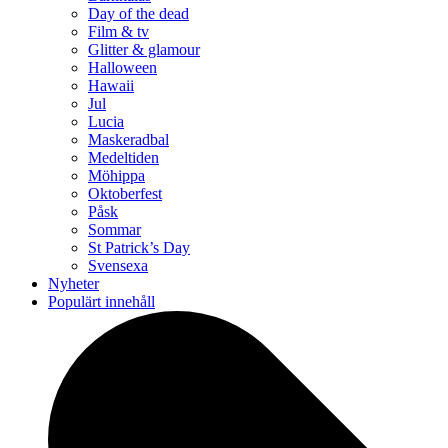
Day of the dead
Film & tv
Glitter & glamour
Halloween
Hawaii
Jul
Lucia
Maskeradbal
Medeltiden
Möhippa
Oktoberfest
Påsk
Sommar
St Patrick’s Day
Svensexa
Nyheter
Populärt innehåll