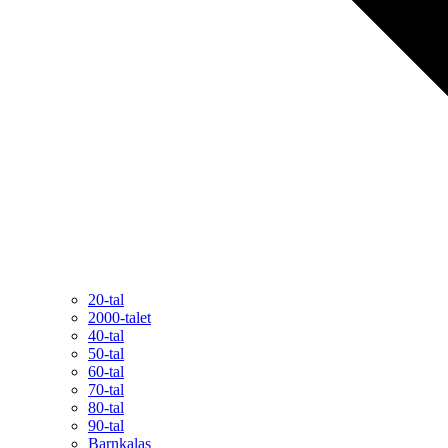
20-tal
2000-talet
40-tal
50-tal
60-tal
70-tal
80-tal
90-tal
Barnkalas