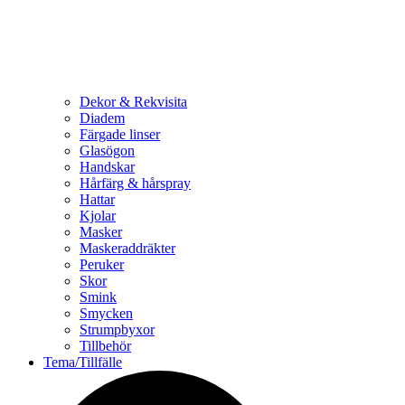
Dekor & Rekvisita
Diadem
Färgade linser
Glasögon
Handskar
Hårfärg & hårspray
Hattar
Kjolar
Masker
Maskeraddräkter
Peruker
Skor
Smink
Smycken
Strumpbyxor
Tillbehör
Tema/Tillfälle