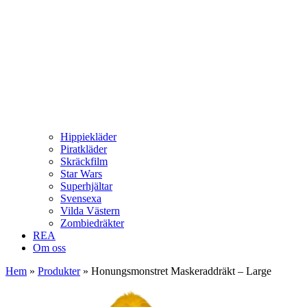
Hippiekläder
Piratkläder
Skräckfilm
Star Wars
Superhjältar
Svensexa
Vilda Västern
Zombiedräkter
REA
Om oss
Hem
»
Produkter
»
Honungsmonstret Maskeraddräkt – Large