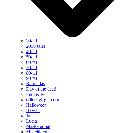
20-tal
2000-talet
40-tal
50-tal
60-tal
70-tal
80-tal
90-tal
Barnkalas
Day of the dead
Film & tv
Glitter & glamour
Halloween
Hawaii
Jul
Lucia
Maskeradbal
Medeltiden