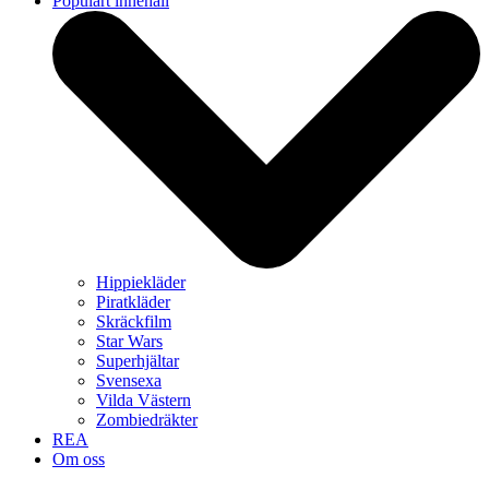
Populärt innehåll
Hippiekläder
Piratkläder
Skräckfilm
Star Wars
Superhjältar
Svensexa
Vilda Västern
Zombiedräkter
REA
Om oss