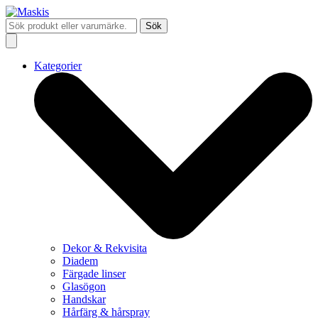
Sök
Kategorier
Dekor & Rekvisita
Diadem
Färgade linser
Glasögon
Handskar
Hårfärg & hårspray