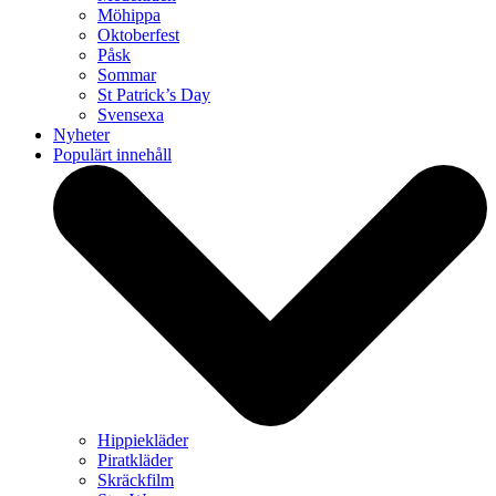
Möhippa
Oktoberfest
Påsk
Sommar
St Patrick’s Day
Svensexa
Nyheter
Populärt innehåll
Hippiekläder
Piratkläder
Skräckfilm