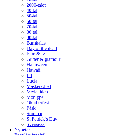
2000-talet
40-tal
50-tal
60-tal
70-tal
80-tal
90-tal
Barnkalas
Day of the dead
Film & tv
Glitter & glamour
Halloween
Hawaii
Jul
Lucia
Maskeradbal
Medeltiden
Möhippa
Oktoberfest
Påsk
Sommar
St Patrick’s Day
Svensexa
Nyheter