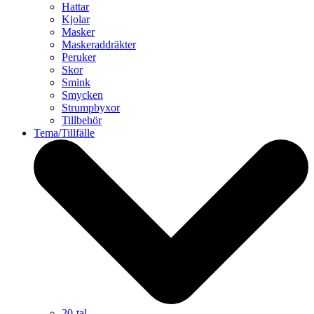
Hattar
Kjolar
Masker
Maskeraddräkter
Peruker
Skor
Smink
Smycken
Strumpbyxor
Tillbehör
Tema/Tillfälle
20-tal