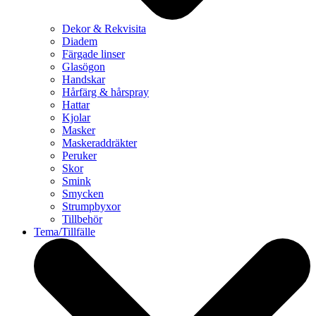
Dekor & Rekvisita
Diadem
Färgade linser
Glasögon
Handskar
Hårfärg & hårspray
Hattar
Kjolar
Masker
Maskeraddräkter
Peruker
Skor
Smink
Smycken
Strumpbyxor
Tillbehör
Tema/Tillfälle