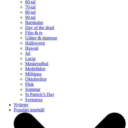
60-tal
70-tal
80-tal
90-tal
Barnkalas
Day of the dead
Film & tv
Glitter & glamour
Halloween
Hawaii
Jul
Lucia
Maskeradbal
Medeltiden
Möhippa
Oktoberfest
Påsk
Sommar
St Patrick’s Day
Svensexa
Nyheter
Populärt innehåll