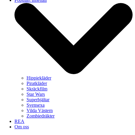
Populärt innehåll
Hippiekläder
Piratkläder
Skräckfilm
Star Wars
Superhjältar
Svensexa
Vilda Västern
Zombiedräkter
REA
Om oss