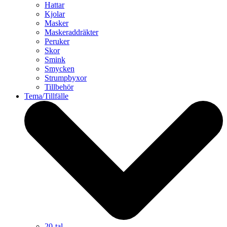
Hattar
Kjolar
Masker
Maskeraddräkter
Peruker
Skor
Smink
Smycken
Strumpbyxor
Tillbehör
Tema/Tillfälle
20-tal