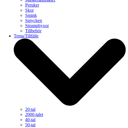
Peruker
Skor
Smink
Smycken
Strumpbyxor
Tillbehör
Tema/Tillfälle
20-tal
2000-talet
40-tal
50-tal