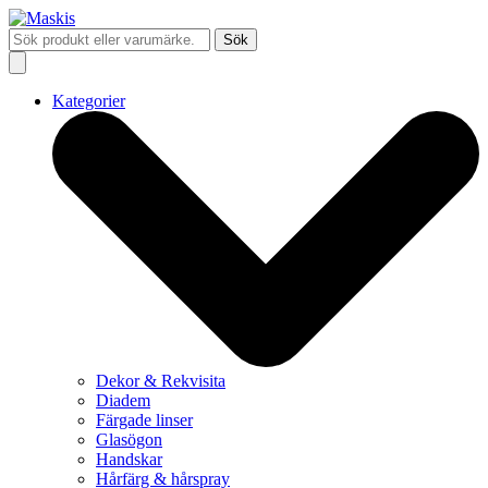
Sök
Kategorier
Dekor & Rekvisita
Diadem
Färgade linser
Glasögon
Handskar
Hårfärg & hårspray