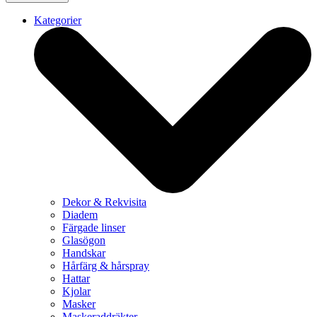
Kategorier
Dekor & Rekvisita
Diadem
Färgade linser
Glasögon
Handskar
Hårfärg & hårspray
Hattar
Kjolar
Masker
Maskeraddräkter