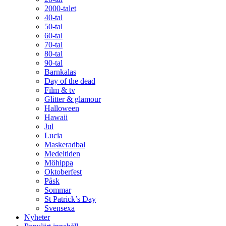
2000-talet
40-tal
50-tal
60-tal
70-tal
80-tal
90-tal
Barnkalas
Day of the dead
Film & tv
Glitter & glamour
Halloween
Hawaii
Jul
Lucia
Maskeradbal
Medeltiden
Möhippa
Oktoberfest
Påsk
Sommar
St Patrick’s Day
Svensexa
Nyheter